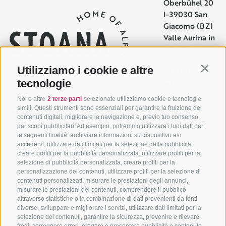
Oberbühel 20
I-39030 San
Giacomo (BZ)
Valle Aurina in
Alto Adige
+39 0474
Utilizziamo i cookie e altre
Contin
650175
tecnologie
info@stoana.it
Noi e altre
2 terze parti
selezionate utilizziamo cookie e tecnologie
simili. Questi strumenti sono essenziali per garantire la fruizione dei
contenuti digitali, migliorare la navigazione e, previo tuo consenso,
per scopi pubblicitari. Ad esempio, potremmo utilizzare i tuoi dati per
le seguenti finalità: archiviare informazioni su dispositivo e/o
accedervi, utilizzare dati limitati per la selezione della pubblicità,
creare profili per la pubblicità personalizzata, utilizzare profili per la
selezione di pubblicità personalizzata, creare profili per la
personalizzazione dei contenuti, utilizzare profili per la selezione di
contenuti personalizzati, misurare le prestazioni degli annunci,
misurare le prestazioni dei contenuti, comprendere il pubblico
attraverso statistiche o la combinazione di dati provenienti da fonti
diverse, sviluppare e migliorare i servizi, utilizzare dati limitati per la
selezione dei contenuti, garantire la sicurezza, prevenire e rilevare