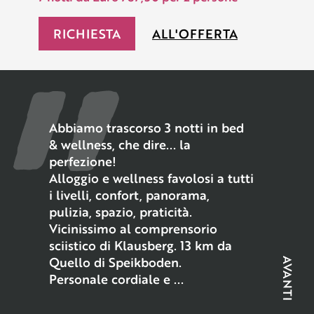
RICHIESTA
ALL'OFFERTA
Abbiamo trascorso 3 notti in bed
& wellness, che dire... la
perfezione!
Alloggio e wellness favolosi a tutti
i livelli, confort, panorama,
pulizia, spazio, praticità.
Vicinissimo al comprensorio
sciistico di Klausberg. 13 km da
Quello di Speikboden.
AVANTI
Personale cordiale e ...