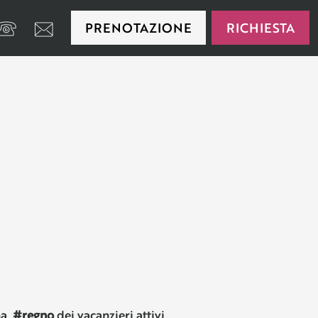
PRENOTAZIONE
RICHIESTA
39 0474 650175
na,
#regno
dei vacanzieri attivi.