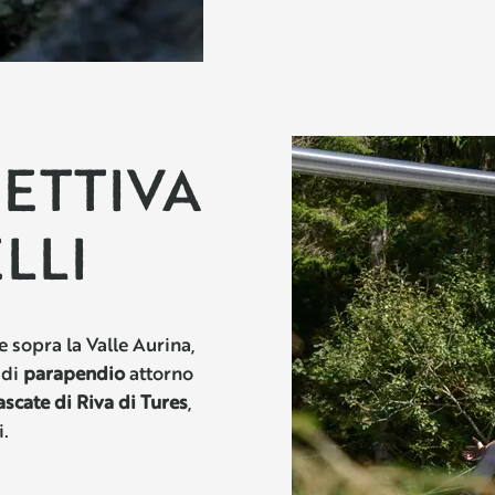
PETTIVA
LLI
 sopra la Valle Aurina,
 di
parapendio
attorno
scate di Riva di Tures
,
i.