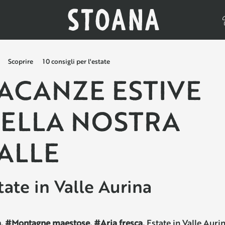
+
Scoprire
10 consigli per l'estate
ACANZE ESTIVE
ELLA NOSTRA
ALLE
tate in Valle Aurina
a. #Montagne maestose. #Aria fresca.
Estate in Valle Auri