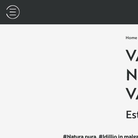
Home
V
N
V
Es
#Natura pura. #Idillio in malg