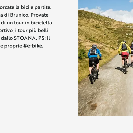
forcate la bici e partite.
lta di Brunico. Provate
 di un tour in bicicletta
tivo, i tour più belli
 dallo STOANA. PS: il
le proprie
#e-bike.