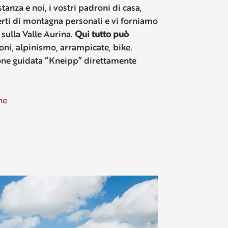
tanza e noi, i vostri padroni di casa,
erti di montagna personali e vi forniamo
 sulla Valle Aurina.
Qui tutto può
oni, alpinismo, arrampicate, bike.
one guidata “Kneipp” direttamente
he