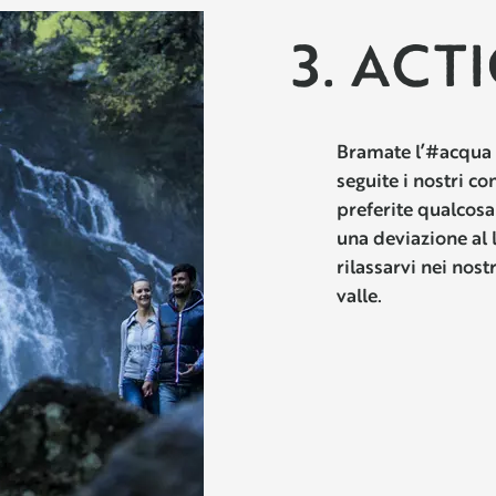
3. ACT
Bramate l’#acqua e
seguite i nostri con
preferite qualcos
una deviazione al 
rilassarvi nei nost
valle.