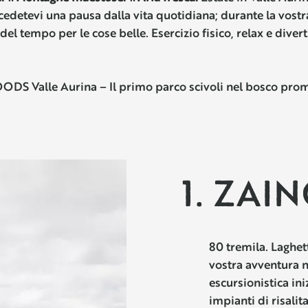
cedetevi una pausa dalla vita quotidiana; durante la vost
el tempo per le cose belle. Esercizio fisico, relax e diver
S Valle Aurina – Il primo parco scivoli nel bosco prom
1. ZAI
80 tremila. Laghet
vostra avventura ne
escursionistica ini
impianti di risalit