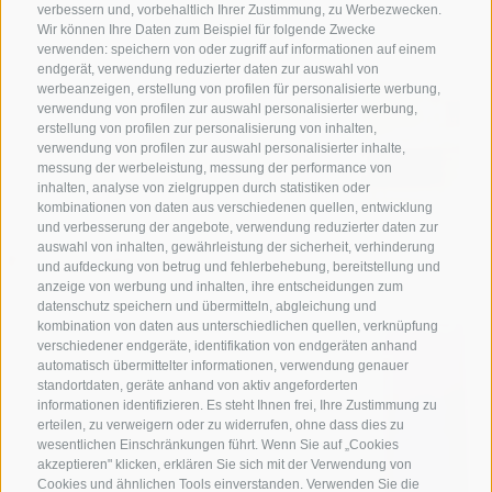
verbessern und, vorbehaltlich Ihrer Zustimmung, zu Werbezwecken.
Wir können Ihre Daten zum Beispiel für folgende Zwecke
verwenden: speichern von oder zugriff auf informationen auf einem
endgerät, verwendung reduzierter daten zur auswahl von
werbeanzeigen, erstellung von profilen für personalisierte werbung,
verwendung von profilen zur auswahl personalisierter werbung,
erstellung von profilen zur personalisierung von inhalten,
verwendung von profilen zur auswahl personalisierter inhalte,
messung der werbeleistung, messung der performance von
inhalten, analyse von zielgruppen durch statistiken oder
kombinationen von daten aus verschiedenen quellen, entwicklung
und verbesserung der angebote, verwendung reduzierter daten zur
18 x Wohnfühlen in
auswahl von inhalten, gewährleistung der sicherheit, verhinderung
und aufdeckung von betrug und fehlerbehebung, bereitstellung und
den #Apartments
anzeige von werbung und inhalten, ihre entscheidungen zum
datenschutz speichern und übermitteln, abgleichung und
kombination von daten aus unterschiedlichen quellen, verknüpfung
verschiedener endgeräte, identifikation von endgeräten anhand
automatisch übermittelter informationen, verwendung genauer
APARTMENTS ANSEHEN
standortdaten, geräte anhand von aktiv angeforderten
informationen identifizieren. Es steht Ihnen frei, Ihre Zustimmung zu
erteilen, zu verweigern oder zu widerrufen, ohne dass dies zu
wesentlichen Einschränkungen führt. Wenn Sie auf „Cookies
akzeptieren" klicken, erklären Sie sich mit der Verwendung von
Cookies und ähnlichen Tools einverstanden. Verwenden Sie die