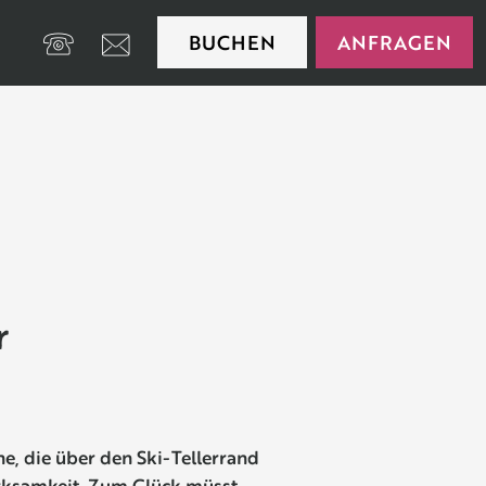
BUCHEN
ANFRAGEN
+39 0474 650175
r
ne, die über den Ski-Tellerrand
ksamkeit. Zum Glück müsst