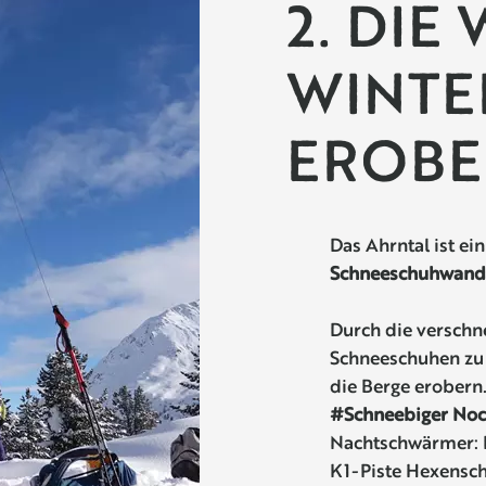
2. DIE
WINTE
EROBE
Das Ahrntal ist ei
Schneeschuhwand
Durch die verschn
Schneeschuhen zu
die Berge erobern
#Schneebiger No
Nachtschwärmer: D
K1-Piste Hexensch