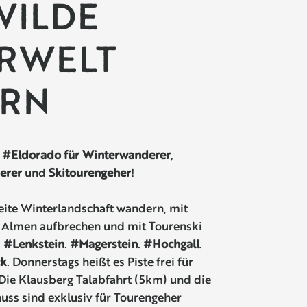
 WILDE
RWELT
RN
n
#Eldorado für Winterwanderer
,
erer
und
Skitourengeher
!
eite Winterlandschaft wandern, mit
 Almen aufbrechen und mit Tourenski
.
#Lenkstein
.
#Magerstein
.
#Hochgall
.
ck
. Donnerstags heißt es Piste frei für
ie Klausberg Talabfahrt (5km) und die
uss sind exklusiv für Tourengeher