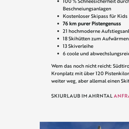
100 % Schneesicherheit durc
Beschneiungsanlagen
Kostenloser Skipass für Kids 
76 km purer Pistengenuss
21 hochmoderne Aufstiegsan
18 Skihütten zum Aufwärmen
13 Skiverleihe
6 coole und abwechslungsrei
Wem das noch nicht reicht: Südtirol
Kronplatz mit über 120 Pistenkilo
weiter weg, aber allemal einen Ski
SKIURLAUB IM AHRNTAL
ANFR