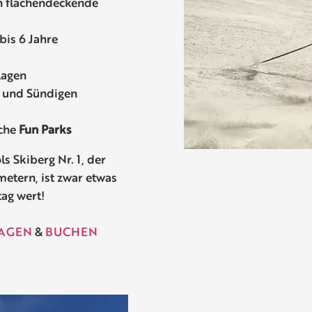
h flächendeckende
bis 6 Jahre
lagen
 und Sündigen
che
Fun Parks
s Skiberg Nr. 1, der
metern, ist zwar etwas
tag wert!
AGEN
&
BUCHEN