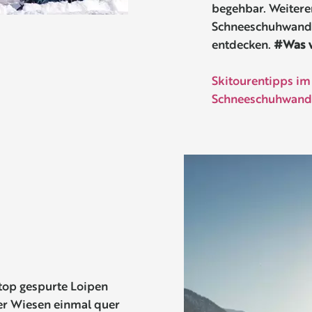
begehbar. Weitere
Schneeschuhwand
entdecken.
#Was w
Skitourentipps im
Schneeschuhwande
top gespurte Loipen
er Wiesen einmal quer