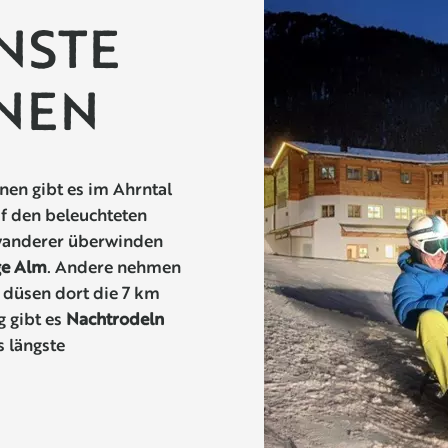
INSTE
NEN
nen gibt es im Ahrntal
uf den beleuchteten
wanderer überwinden
ge Alm
. Andere nehmen
düsen dort die 7 km
g gibt es
Nachtrodeln
s längste