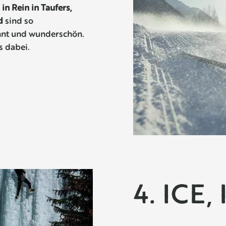
n Rein in Taufers,
ld
sind so
hnt und wunderschön.
s dabei.
4. ICE,