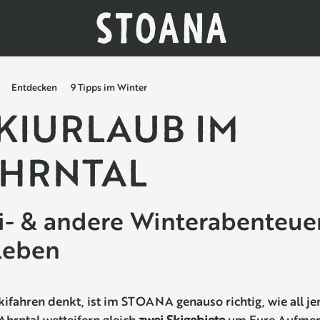
Entdecken
9 Tipps im Winter
KIURLAUB IM
HRNTAL
i- & andere Winterabenteue
leben
kifahren denkt, ist im STOANA genauso richtig, wie all je
Ahrntal wetteifern gleich
zwei Skigebiete
um Eure Aufmer