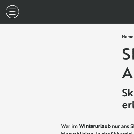
Home
S
A
Sk
er
Wer im
Winterurlaub
nur ans S
hinausblicken. In der Skiworld 