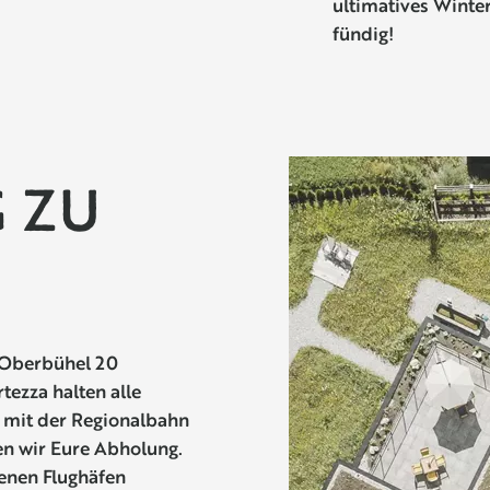
ultimatives Winte
fündig!
 ZU
- Oberbühel 20
rtezza halten alle
s mit der Regionalbahn
en wir Eure Abholung.
enen Flughäfen