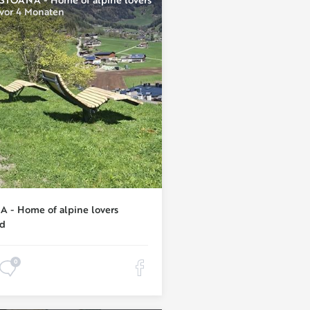
vor 4 Monaten
 - Home of alpine lovers
ld
0