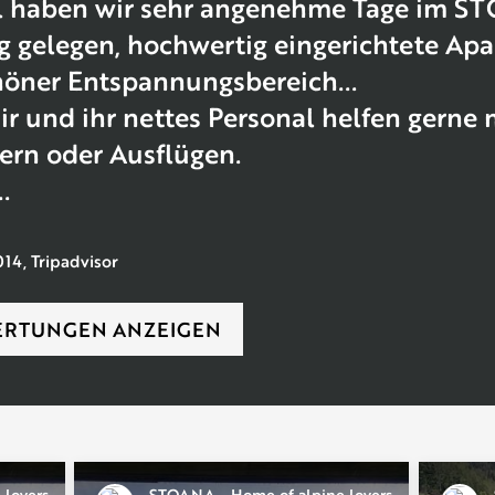
l haben wir sehr angenehme Tage im ST
g gelegen, hochwertig eingerichtete Apa
öner Entspannungsbereich...
ir und ihr nettes Personal helfen gerne 
rn oder Ausflügen.
.
14, Tripadvisor
ERTUNGEN ANZEIGEN
lovers
STOANA - Home of alpine lovers