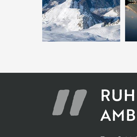
RUH
AMB