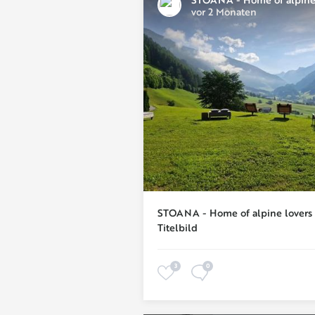
vor 2 Monaten
STOANA - Home of alpine lovers
Titelbild
3
0