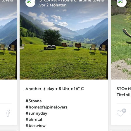
vor 2 Monaten
Another ☀️ day ● 8 Uhr ● 16° C
STOANA
Titelbi
#Stoana
#homeofalpinelovers
13
#sunnyday
#ahrntal
#bestview