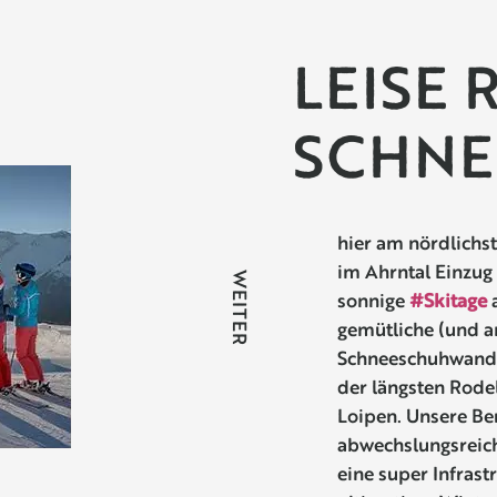
LEISE 
SCHNEE
hier am nördlichs
im Ahrntal Einzug 
WEITER
sonnige
#Skitage
a
gemütliche (und a
Schneeschuhwande
der längsten Rode
Loipen. Unsere Be
abwechslungsreich
eine super Infrast