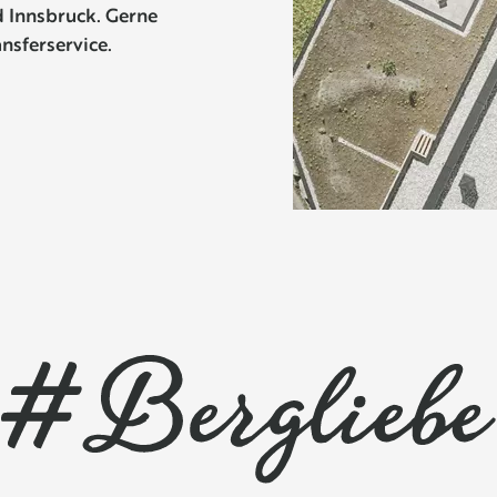
d Innsbruck. Gerne
ansferservice.