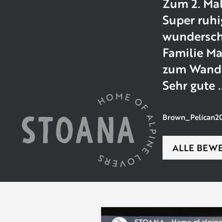
Zum 2. Ma
Super ruhi
wundersch
Familie Ma
zum Wande
Sehr gute ..
Brown_Pelican20
ALLE BEW
STOANA - Home of alpine 