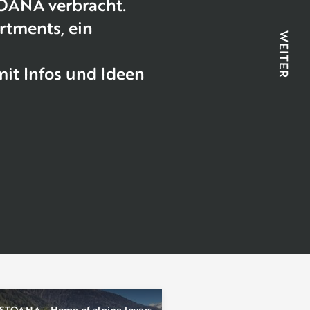
OANA verbracht.
Die H
rtments, ein
WEITER
Gerlinde 
mit Infos und Ideen
STOANA - Home of alpine lovers