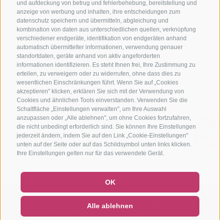
und aufdeckung von betrug und fehlerbehebung, bereitstellung und
anzeige von werbung und inhalten, ihre entscheidungen zum
datenschutz speichern und übermitteln, abgleichung und
kombination von daten aus unterschiedlichen quellen, verknüpfung
verschiedener endgeräte, identifikation von endgeräten anhand
automatisch übermittelter informationen, verwendung genauer
standortdaten, geräte anhand von aktiv angeforderten
informationen identifizieren. Es steht Ihnen frei, Ihre Zustimmung zu
erteilen, zu verweigern oder zu widerrufen, ohne dass dies zu
#Residence#Südtirol
#Apartments #Ahrntal
#Wellness
wesentlichen Einschränkungen führt. Wenn Sie auf „Cookies
akzeptieren" klicken, erklären Sie sich mit der Verwendung von
#Shop
#Angebote
#Ferienwohnungen#Ahrntal
Cookies und ähnlichen Tools einverstanden. Verwenden Sie die
Schaltfläche „Einstellungen verwalten", um Ihre Auswahl
anzupassen oder „Alle ablehnen", um ohne Cookies fortzufahren,
die nicht unbedingt erforderlich sind. Sie können Ihre Einstellungen
jederzeit ändern, indem Sie auf den Link „Cookie-Einstellungen"
unten auf der Seite oder auf das Schildsymbol unten links klicken.
Ihre Einstellungen gelten nur für das verwendete Gerät.
OK
MWST.-NR. IT02818190213
IMPRESSUM
SITEMAP
PREISRECHNER
Alle ablehnen
COOKIE-RICHTLINIE
PRIVACY
Cookie Präferenzen