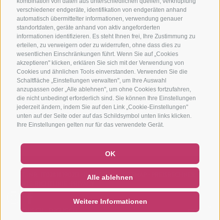
kombination von daten aus unterschiedlichen quellen, verknüpfung
verschiedener endgeräte, identifikation von endgeräten anhand
automatisch übermittelter informationen, verwendung genauer
standortdaten, geräte anhand von aktiv angeforderten
informationen identifizieren. Es steht Ihnen frei, Ihre Zustimmung zu
erteilen, zu verweigern oder zu widerrufen, ohne dass dies zu
wesentlichen Einschränkungen führt. Wenn Sie auf „Cookies
akzeptieren" klicken, erklären Sie sich mit der Verwendung von
Cookies und ähnlichen Tools einverstanden. Verwenden Sie die
Schaltfläche „Einstellungen verwalten", um Ihre Auswahl
anzupassen oder „Alle ablehnen", um ohne Cookies fortzufahren,
die nicht unbedingt erforderlich sind. Sie können Ihre Einstellungen
jederzeit ändern, indem Sie auf den Link „Cookie-Einstellungen"
unten auf der Seite oder auf das Schildsymbol unten links klicken.
Ihre Einstellungen gelten nur für das verwendete Gerät.
OK
MWST.-NR. IT02818190213
IMPRESSUM
SITEMAP
PREISRECHNER
Alle ablehnen
COOKIE-RICHTLINIE
PRIVACY
Cookie Präferenzen
Weitere Informationen
ITALIENISCH
ENGLISCH