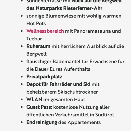
Sonnenterrasse mit
Blick auf die Bergwelt
des Naturparks Rieserferner-Ahr
sonnige Blumenwiese mit wohlig warmen
Hot Pots
Wellnessbereich
mit Panoramasauna und
Teebar
Ruheraum
mit herrlichem Ausblick auf die
Bergwelt
flauschiger Bademantel für Erwachsene für
die Dauer Eures Aufenthalts
Privatparkplatz
Depot für Fahrräder und Ski
mit
beheizbarem Skischuhtrockner
WLAN
im gesamten Haus
Guest Pass:
kostenlose Nutzung aller
öffentlichen Verkehrsmittel in Südtirol
Endreinigung
des Appartements