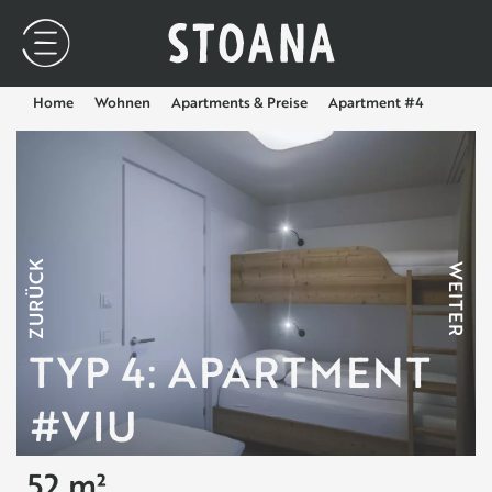
Home
Wohnen
Apartments & Preise
Apartment #4
ZURÜCK
WEITER
TYP 4: APARTMENT
#VIU
52 m²