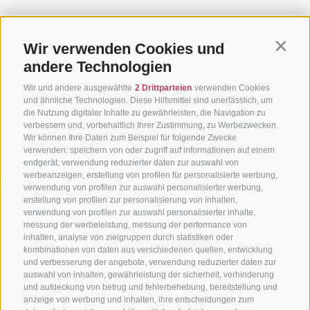
Oberbühel 20
Wir verwenden Cookies und
I-39030 St.
Contin
Jakob (BZ)
andere Technologien
Ahrntal in
Wir und andere ausgewählte
2 Drittparteien
verwenden Cookies
Südtirol
und ähnliche Technologien. Diese Hilfsmittel sind unerlässlich, um
+39 0474
die Nutzung digitaler Inhalte zu gewährleisten, die Navigation zu
650175
verbessern und, vorbehaltlich Ihrer Zustimmung, zu Werbezwecken.
Wir können Ihre Daten zum Beispiel für folgende Zwecke
info@stoana.it
verwenden: speichern von oder zugriff auf informationen auf einem
endgerät, verwendung reduzierter daten zur auswahl von
werbeanzeigen, erstellung von profilen für personalisierte werbung,
verwendung von profilen zur auswahl personalisierter werbung,
erstellung von profilen zur personalisierung von inhalten,
verwendung von profilen zur auswahl personalisierter inhalte,
messung der werbeleistung, messung der performance von
inhalten, analyse von zielgruppen durch statistiken oder
kombinationen von daten aus verschiedenen quellen, entwicklung
und verbesserung der angebote, verwendung reduzierter daten zur
auswahl von inhalten, gewährleistung der sicherheit, verhinderung
und aufdeckung von betrug und fehlerbehebung, bereitstellung und
anzeige von werbung und inhalten, ihre entscheidungen zum